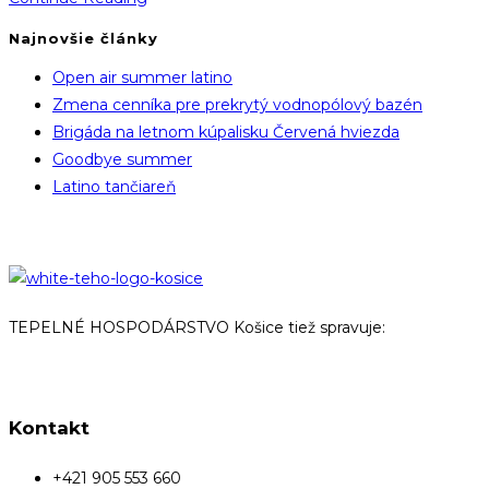
cenníka
Najnovšie články
pre
Open air summer latino
prekrytý
Zmena cenníka pre prekrytý vodnopólový bazén
vodnopólový
Brigáda na letnom kúpalisku Červená hviezda
bazén
Goodbye summer
Latino tančiareň
TEPELNÉ HOSPODÁRSTVO Košice tiež spravuje:
Kontakt
+421 905 553 660