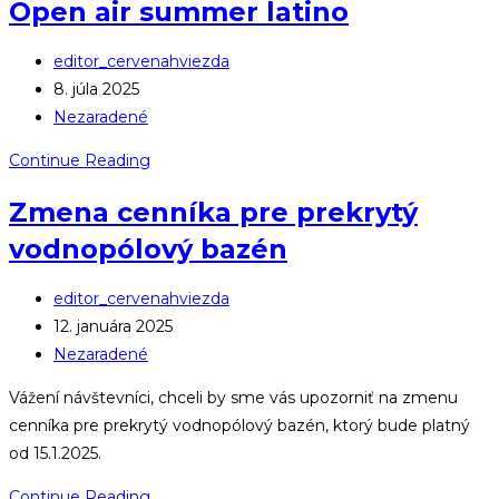
Open air summer latino
Post
editor_cervenahviezda
author:
Post
8. júla 2025
published:
Post
Nezaradené
category:
Open
Continue Reading
air
Zmena cenníka pre prekrytý
summer
vodnopólový bazén
latino
Post
editor_cervenahviezda
author:
Post
12. januára 2025
published:
Post
Nezaradené
category:
Vážení návštevníci, chceli by sme vás upozorniť na zmenu
cenníka pre prekrytý vodnopólový bazén, ktorý bude platný
od 15.1.2025.
Zmena
Continue Reading